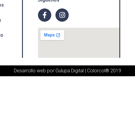
os
s
to
Desarrollo web por Gulupa Digital
| Colorcol® 2019