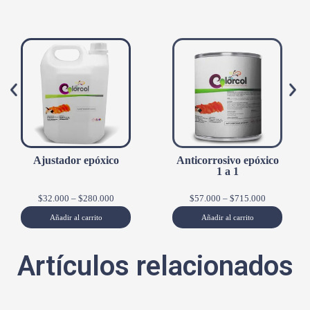
Ajustador epóxico
Anticorrosivo epóxico
1 a 1
$
32.000
–
$
280.000
$
57.000
–
$
715.000
Añadir al carrito
Añadir al carrito
Artículos relacionados